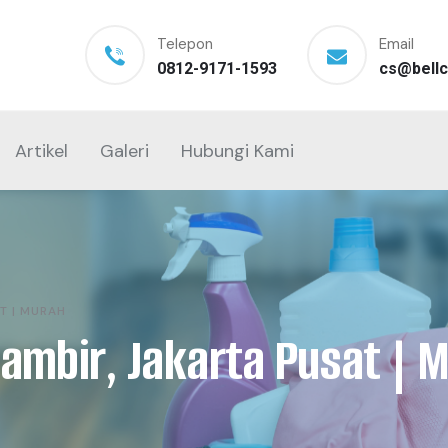
Telepon
Email
0812-9171-1593
cs@bellc
Artikel
Galeri
Hubungi Kami
T | MURAH
Gambir, Jakarta Pusat | 