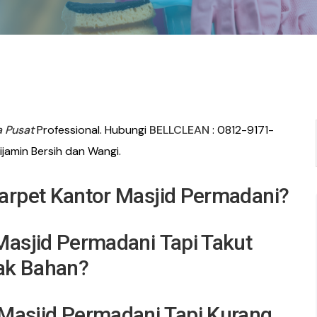
a Pusat
Professional. Hubungi
BELLCLEAN
: 0812-9171-
jamin Bersih dan Wangi.
arpet Kantor Masjid Permadani?
Masjid Permadani
Tapi Takut
ak Bahan?
 Masjid Permadani
Tapi Kurang