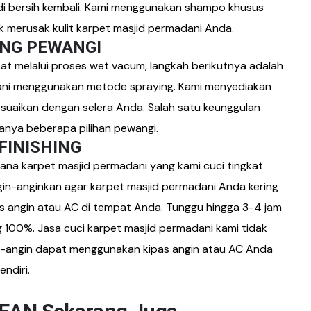
i bersih kembali. Kami menggunakan shampo khusus
k merusak kulit
karpet masjid permadani
Anda.
ING PEWANGI
t melalui proses wet vacum, langkah berikutnya adalah
ni
menggunakan metode spraying. Kami menyediakan
suaikan dengan selera Anda. Salah satu keunggulan
anya beberapa pilihan pewangi.
 FINISHING
 mana
karpet masjid permadani
yang kami cuci tingkat
gin-anginkan agar
karpet masjid permadani
Anda kering
s angin atau AC di tempat Anda. Tunggu hingga 3-4 jam
g 100%. Jasa cuci
karpet masjid permadani
kami tidak
in-angin dapat menggunakan kipas angin atau AC Anda
endiri.