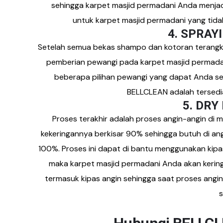
sehingga
karpet masjid permadani
Anda menjad
untuk
karpet masjid permadani
yang tida
4. SPRAY
Setelah semua bekas shampo dan kotoran terangka
pemberian pewangi pada
karpet masjid permada
beberapa pilihan pewangi yang dapat Anda se
BELLCLEAN adalah tersedi
5. DRY
Proses terakhir adalah proses angin-angin di
kekeringannya berkisar 90% sehingga butuh di an
100%. Proses ini dapat di bantu menggunakan kipa
maka
karpet masjid permadani
Anda akan kerin
termasuk kipas angin sehingga saat proses ang
s