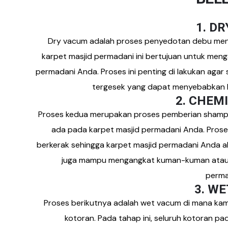
1. D
Dry vacum adalah proses penyedotan debu meng
karpet masjid permadani ini bertujuan untuk m
permadani
Anda. Proses ini penting di lakukan aga
tergesek yang dapat menyebabkan k
2. CHEM
Proses kedua merupakan proses pemberian sham
ada pada
karpet masjid permadani
Anda. Prose
berkerak sehingga
karpet masjid permadani
Anda ak
juga mampu mengangkat kuman-kuman atau 
perma
3. W
Proses berikutnya adalah wet vacum di mana ka
kotoran. Pada tahap ini, seluruh kotoran p