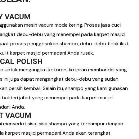
RY VACUM
gunakan mesin vacum mode kering. Proses jasa cuci
engangkat debu-debu yang menempel pada
karpet masjid
r saat proses penggosokan shampo, debu-debu tidak ikut
ulit
karpet masjid permadani
Anda rusak.
ICAL POLISH
po untuk mengangkat kotoran-kotoran membandel yang
s ini juga dapat mengangkat debu-debu yang sudah
an bersih kembali. Selain itu, shampo yang kami gunakan
bakteri jahat yang menempel pada
karpet masjid
dani
Anda.
ET VACUM
mi menyedot sisa-sisa shampo yang tercampur dengan
ada
karpet masjid permadani
Anda akan terangkat