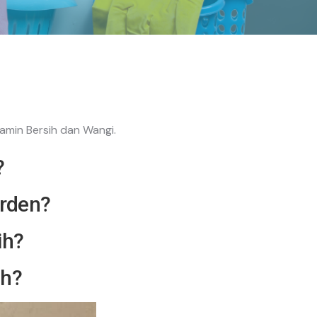
jamin Bersih dan Wangi.
?
orden?
ih?
ah?