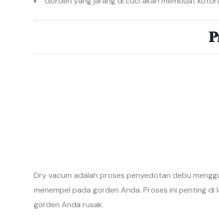
Gorden yang jarang di cuci akan membuat kotora
𝐏
Dry vacum adalah proses penyedotan debu menggun
menempel pada gorden Anda. Proses ini penting di
gorden Anda rusak.