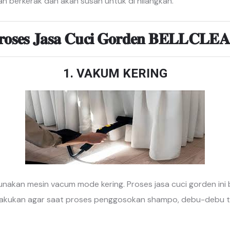
n berkerak dan akan susah untuk di hilangkan.
𝐫𝐨𝐬𝐞𝐬 𝐉𝐚𝐬𝐚 𝐂𝐮𝐜𝐢 𝐆𝐨𝐫𝐝𝐞𝐧 𝐁𝐄𝐋𝐋𝐂𝐋𝐄
1. VAKUM KERING
akan mesin vacum mode kering. Proses jasa cuci gorden in
 lakukan agar saat proses penggosokan shampo, debu-debu t