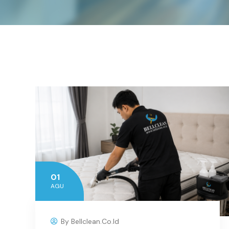
01
AGU
By
Bellclean.co.id