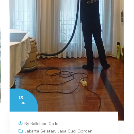
13
JUN
By
Bellclean.co.id
Jakarta Selatan
,
Jasa Cuci Gorden