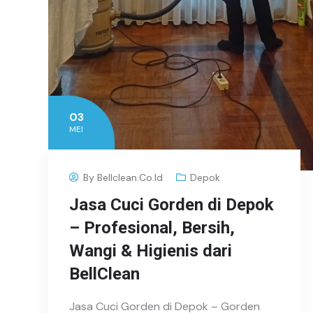
03
MEI
By
Bellclean.co.id
Depok
Jasa Cuci Gorden di Depok
– Profesional, Bersih,
Wangi & Higienis dari
BellClean
Jasa Cuci Gorden di Depok – Gorden