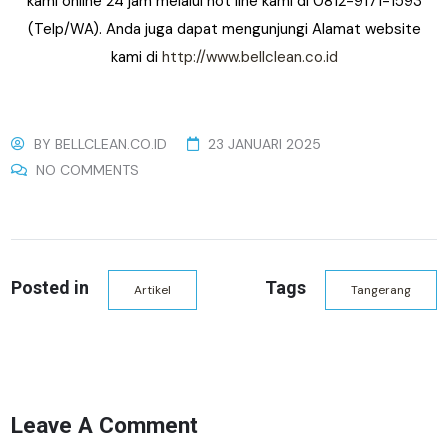
kami online 24 jam melalui hot line kami di 0812-9171-1593
(Telp/WA). Anda juga dapat mengunjungi Alamat website
kami di
http://www.bellclean.co.id
BY
BELLCLEAN.CO.ID
23 JANUARI 2025
NO COMMENTS
Posted in
Tags
Artikel
Tangerang
Leave A Comment