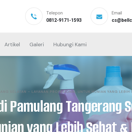
Telepon
Email
0812-9171-1593
cs@bellc
Artikel
Galeri
Hubungi Kami
ANG SELATAN – LAYANAN PROFESIONAL UNTUK HUNIAN YANG LEBIH
 di Pamulang Tangerang 
unian yang Lebih Sehat 