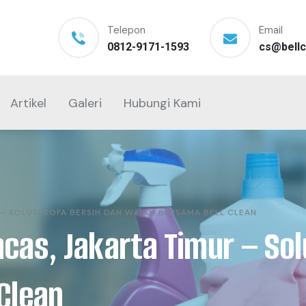
Telepon
Email
0812-9171-1593
cs@bellc
Artikel
Galeri
Hubungi Kami
R – SOLUSI SOFA BERSIH DAN WANGI BERSAMA BELL CLEAN
racas, Jakarta Timur – So
Clean