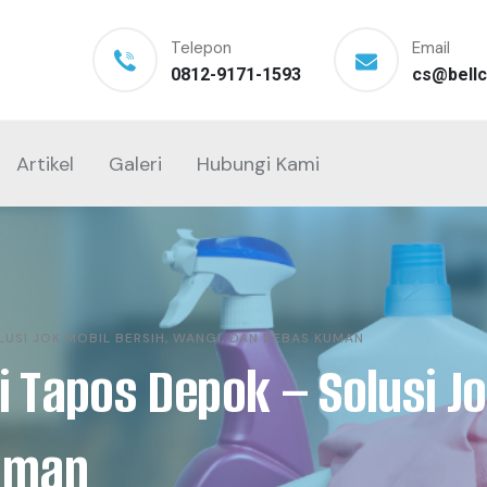
Telepon
Email
0812-9171-1593
cs@bellc
Artikel
Galeri
Hubungi Kami
LUSI JOK MOBIL BERSIH, WANGI, DAN BEBAS KUMAN
i Tapos Depok – Solusi Jo
uman