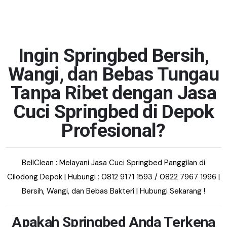
Ingin Springbed Bersih,
Wangi, dan Bebas Tungau
Tanpa Ribet dengan Jasa
Cuci Springbed di Depok
Profesional?
BellClean : Melayani Jasa Cuci Springbed Panggilan di
Cilodong Depok | Hubungi : 0812 9171 1593 / 0822 7967 1996 |
Bersih, Wangi, dan Bebas Bakteri | Hubungi Sekarang !
Apakah Springbed Anda Terkena