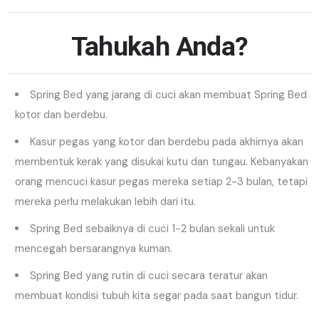
Tahukah Anda?
Spring Bed yang jarang di cuci akan membuat Spring Bed
kotor dan berdebu.
Kasur pegas yang kotor dan berdebu pada akhirnya akan
membentuk kerak yang disukai kutu dan tungau. Kebanyakan
orang mencuci kasur pegas mereka setiap 2-3 bulan, tetapi
mereka perlu melakukan lebih dari itu.
Spring Bed sebaiknya di cuci 1-2 bulan sekali untuk
mencegah bersarangnya kuman.
Spring Bed yang rutin di cuci secara teratur akan
membuat kondisi tubuh kita segar pada saat bangun tidur.