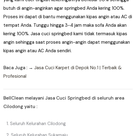
butuh di angin-anginkan agar springbed Anda kering 100%.
Proses ini dapat di bantu menggunakan kipas angin atau AC di
tempat Anda. Tunggu hingga 3-4 jam maka sofa Anda akan
kering 100%. Jasa cuci springbed kami tidak termasuk kipas
angin sehingga saat proses angin-angin dapat menggunakan
kipas angin atau AC Anda sendiri.
Baca Juga
: →
Jasa Cuci Karpet di Depok No.1 | Terbaik &
Profesional
BellClean melayani Jasa Cuci Springbed di seluruh area
Cilodong yaitu :
Seluruh Kelurahan Cilodong
Seluruh Kelurahan Sukamaju