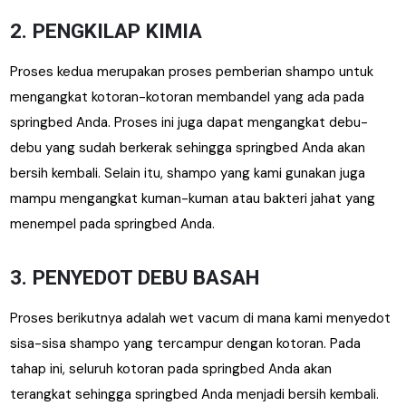
2. PENGKILAP KIMIA
Proses kedua merupakan proses pemberian shampo untuk
mengangkat kotoran-kotoran membandel yang ada pada
springbed Anda. Proses ini juga dapat mengangkat debu-
debu yang sudah berkerak sehingga springbed Anda akan
bersih kembali. Selain itu, shampo yang kami gunakan juga
mampu mengangkat kuman-kuman atau bakteri jahat yang
menempel pada springbed Anda.
3. PENYEDOT DEBU BASAH
Proses berikutnya adalah wet vacum di mana kami menyedot
sisa-sisa shampo yang tercampur dengan kotoran. Pada
tahap ini, seluruh kotoran pada springbed Anda akan
terangkat sehingga springbed Anda menjadi bersih kembali.