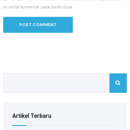
ini untuk komentar saya berikutnya.
Artikel Terbaru