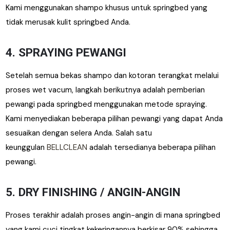
Kami menggunakan shampo khusus untuk springbed yang
tidak merusak kulit springbed Anda.
4. SPRAYING PEWANGI
Setelah semua bekas shampo dan kotoran terangkat melalui
proses wet vacum, langkah berikutnya adalah pemberian
pewangi pada springbed menggunakan metode spraying.
Kami menyediakan beberapa pilihan pewangi yang dapat Anda
sesuaikan dengan selera Anda. Salah satu
keunggulan
BELLCLEAN
adalah tersedianya beberapa pilihan
pewangi.
5. DRY FINISHING / ANGIN-ANGIN
Proses terakhir adalah proses angin-angin di mana springbed
yang kami cuci tingkat kekeringannya berkisar 90% sehingga