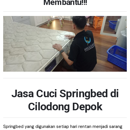
Membantu!!!
Jasa Cuci Springbed di
Cilodong Depok
Springbed yang digunakan setiap hari rentan menjadi sarang