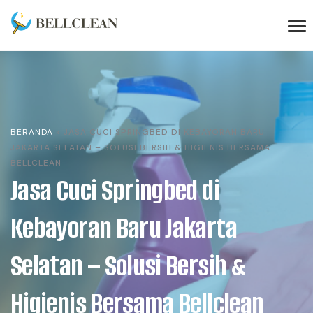
BERANDA
»
JASA CUCI SPRINGBED DI KEBAYORAN BARU
JAKARTA SELATAN – SOLUSI BERSIH & HIGIENIS BERSAMA
BELLCLEAN
Jasa Cuci Springbed di
Kebayoran Baru Jakarta
Selatan – Solusi Bersih &
Higienis Bersama Bellclean