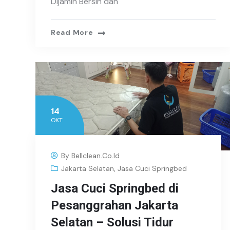
Dijamin Bersih dan
Read More
14
OKT
By
Bellclean.co.id
Jakarta Selatan
,
Jasa Cuci Springbed
Jasa Cuci Springbed di
Pesanggrahan Jakarta
Selatan – Solusi Tidur