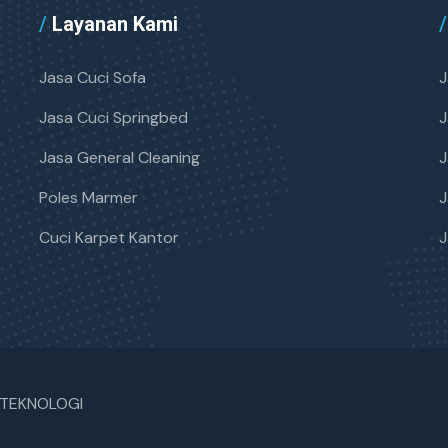
/
Layanan Kami
/
Jasa Cuci Sofa
J
Jasa Cuci Springbed
J
Jasa General Cleaning
J
Poles Marmer
J
Cuci Karpet Kantor
J
L TEKNOLOGI