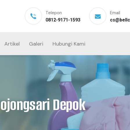
Telepon
Email
0812-9171-1593
cs@bellc
Artikel
Galeri
Hubungi Kami
Bojongsari Depok