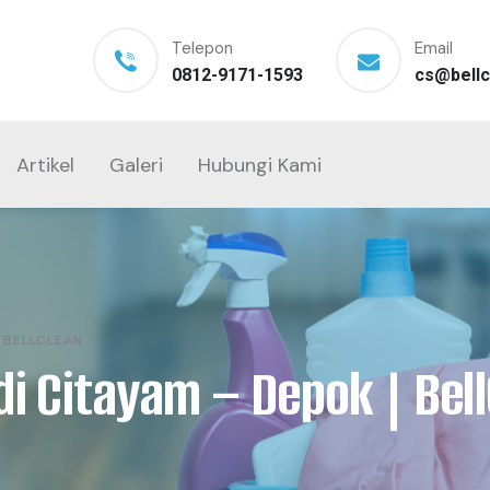
Telepon
Email
0812-9171-1593
cs@bellc
Artikel
Galeri
Hubungi Kami
| BELLCLEAN
di Citayam – Depok | Bel