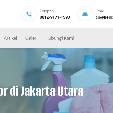
Telepon
Email
0812-9171-1593
cs@bellc
Artikel
Galeri
Hubungi Kami
or di Jakarta Utara