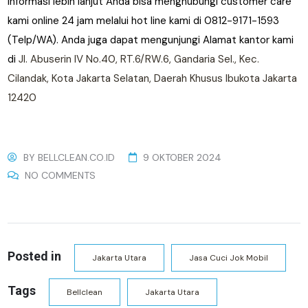
Informasi lebih lanjut Anda bisa menghubungi customer care
kami online 24 jam melalui hot line kami di 0812-9171-1593
(Telp/WA). Anda juga dapat mengunjungi Alamat kantor kami
di
Jl. Abuserin IV No.40, RT.6/RW.6, Gandaria Sel., Kec.
Cilandak, Kota Jakarta Selatan, Daerah Khusus Ibukota Jakarta
12420
BY
BELLCLEAN.CO.ID
9 OKTOBER 2024
NO COMMENTS
Posted in
Jakarta Utara
Jasa Cuci Jok Mobil
Tags
Bellclean
Jakarta Utara