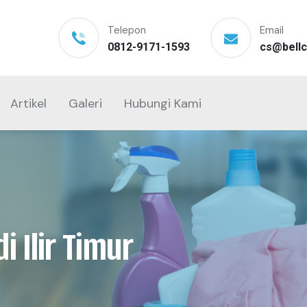
Telepon
Email
0812-9171-1593
cs@bellc
Artikel
Galeri
Hubungi Kami
i Ilir Timur