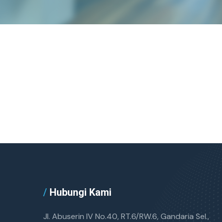
/
Hubungi Kami
Jl. Abuserin IV No.40, RT.6/RW.6, Gandaria Sel.,