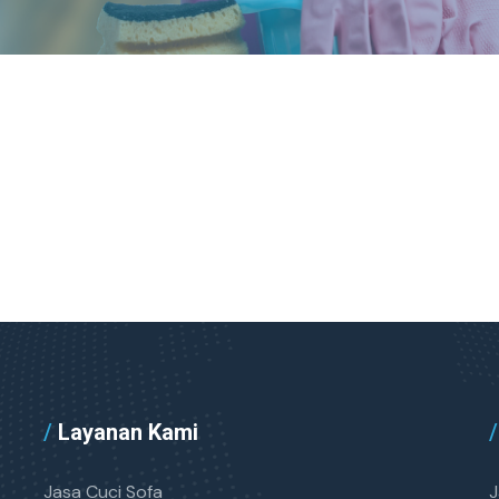
/
Layanan Kami
/
Jasa Cuci Sofa
J