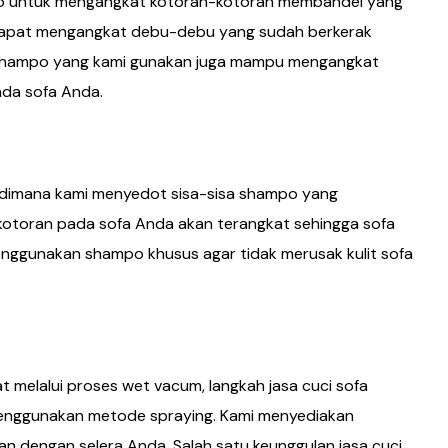
o untuk mengangkat kotoran-kotoran membandel yang
ga dapat mengangkat debu-debu yang sudah berkerak
u, shampo yang kami gunakan juga mampu mengangkat
da sofa Anda.
m dimana kami menyedot sisa-sisa shampo yang
 kotoran pada sofa Anda akan terangkat sehingga sofa
menggunakan shampo khusus agar tidak merusak kulit sofa
melalui proses wet vacum, langkah jasa cuci sofa
enggunakan metode spraying. Kami menyediakan
n dengan selera Anda. Salah satu keunggulan jasa cuci