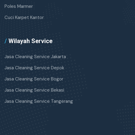
Poles Marmer
Cuci Karpet Kantor
/
Wilayah Service
Jasa Cleaning Service Jakarta
Jasa Cleaning Service Depok
Jasa Cleaning Service Bogor
Jasa Cleaning Service Bekasi
Jasa Cleaning Service Tangerang