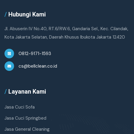
/
Hubungi Kami
Jl. Abuserin IV No.40, RT.6/RW.6, Gandaria Sel., Kec. Cilandak,
Kota Jakarta Selatan, Daerah Khusus Ibukota Jakarta 12420
0812-9171-1593
cs@bellclean.co.id
/
Layanan Kami
Jasa Cuci Sofa
Jasa Cuci Springbed
Jasa General Cleaning