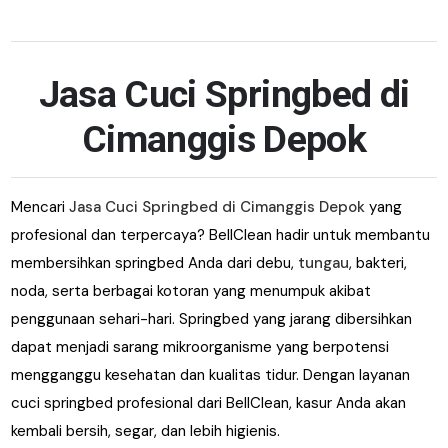
Jasa Cuci Springbed di
Cimanggis Depok
Mencari
Jasa Cuci Springbed di Cimanggis Depok
yang
profesional dan terpercaya? BellClean hadir untuk membantu
membersihkan springbed Anda dari debu,
tungau
, bakteri,
noda, serta berbagai kotoran yang menumpuk akibat
penggunaan sehari-hari. Springbed yang jarang dibersihkan
dapat menjadi sarang mikroorganisme yang berpotensi
mengganggu kesehatan dan kualitas tidur. Dengan layanan
cuci springbed profesional dari BellClean, kasur Anda akan
kembali bersih, segar, dan lebih higienis.