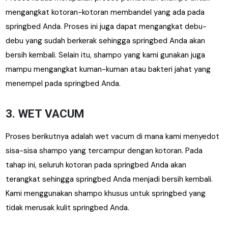
mengangkat kotoran-kotoran membandel yang ada pada
springbed Anda. Proses ini juga dapat mengangkat debu-
debu yang sudah berkerak sehingga springbed Anda akan
bersih kembali. Selain itu, shampo yang kami gunakan juga
mampu mengangkat kuman-kuman atau bakteri jahat yang
menempel pada springbed Anda.
3. WET VACUM
Proses berikutnya adalah wet vacum di mana kami menyedot
sisa-sisa shampo yang tercampur dengan kotoran. Pada
tahap ini, seluruh kotoran pada springbed Anda akan
terangkat sehingga springbed Anda menjadi bersih kembali.
Kami menggunakan shampo khusus untuk springbed yang
tidak merusak kulit springbed Anda.