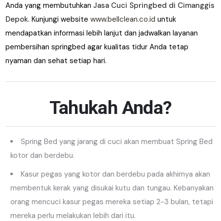
Anda yang membutuhkan
Jasa Cuci Springbed di Cimanggis
Depok
. Kunjungi website
www.bellclean.co.id
untuk
mendapatkan informasi lebih lanjut dan jadwalkan layanan
pembersihan springbed agar kualitas tidur Anda tetap
nyaman dan sehat setiap hari.
Tahukah Anda?
Spring Bed yang jarang di cuci akan membuat Spring Bed
kotor dan berdebu.
Kasur pegas yang kotor dan berdebu pada akhirnya akan
membentuk kerak yang disukai kutu dan tungau. Kebanyakan
orang mencuci kasur pegas mereka setiap 2-3 bulan, tetapi
mereka perlu melakukan lebih dari itu.