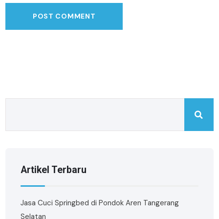
Artikel Terbaru
Jasa Cuci Springbed di Pondok Aren Tangerang
Selatan