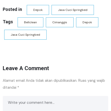
Posted in
Depok
Jasa Cuci Springbed
Tags
Bellclean
Cimanggis
Depok
Jasa Cuci Springbed
Leave A Comment
Alamat email Anda tidak akan dipublikasikan.
Ruas yang wajib
ditandai
*