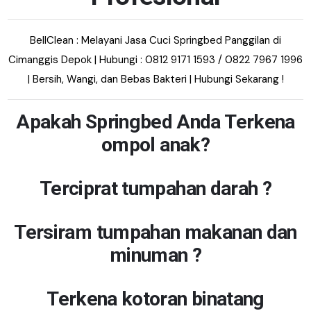
BellClean : Melayani Jasa Cuci Springbed Panggilan di
Cimanggis Depok | Hubungi : 0812 9171 1593 / 0822 7967 1996
| Bersih, Wangi, dan Bebas Bakteri | Hubungi Sekarang !
Apakah Springbed Anda Terkena
ompol anak?
Terciprat tumpahan darah ?
Tersiram tumpahan makanan dan
minuman ?
Terkena kotoran binatang