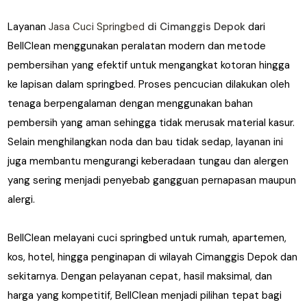
Layanan
Jasa Cuci Springbed
di Cimanggis Depok
dari
BellClean menggunakan peralatan modern dan metode
pembersihan yang efektif untuk mengangkat kotoran hingga
ke lapisan dalam springbed. Proses pencucian dilakukan oleh
tenaga berpengalaman dengan menggunakan bahan
pembersih yang aman sehingga tidak merusak material kasur.
Selain menghilangkan noda dan bau tidak sedap, layanan ini
juga membantu mengurangi keberadaan tungau dan alergen
yang sering menjadi penyebab gangguan pernapasan maupun
alergi.
BellClean melayani cuci springbed untuk rumah, apartemen,
kos, hotel, hingga penginapan di wilayah Cimanggis Depok dan
sekitarnya. Dengan pelayanan cepat, hasil maksimal, dan
harga yang kompetitif, BellClean menjadi pilihan tepat bagi