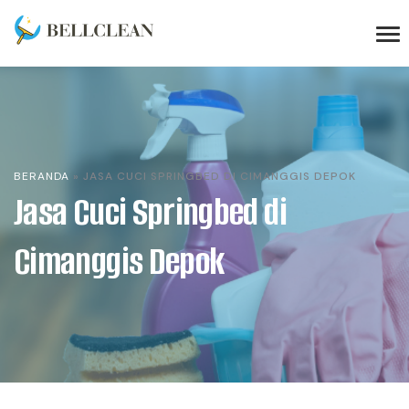
BERANDA
»
JASA CUCI SPRINGBED DI CIMANGGIS DEPOK
Jasa Cuci Springbed di
Cimanggis Depok