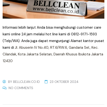
Informasi lebih lanjut Anda bisa menghubungi customer care
kami online 24 jam melalui hot line kami di 0812-9171-1593
(Telp/WA). Anda juga dapat mengunjungi Alamat kantor pusat
kami
di
Jl. Abuserin IV No.40, RT.6/RW.6, Gandaria Sel., Kec.
Cilandak, Kota Jakarta Selatan, Daerah Khusus Ibukota Jakarta
12420
BY
BELLCLEAN.CO.ID
23 OKTOBER 2024
NO COMMENTS